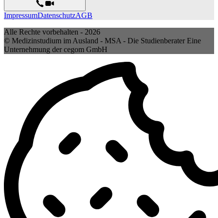
Impressum
Datenschutz
AGB
Alle Rechte vorbehalten -
2026
© Medizinstudium im Ausland - MSA - Die Studienberater Eine
Unternehmung der cegom GmbH