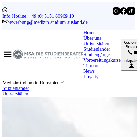
Info-Hotline: +49 (0) 5151 60969-10
bewerbung@medizin-studium-ausland.de
Home
Über uns
Kosten
Universitäten
Berat
Studienländer
Studiengänge
Vorbereitungskurse
Infopak
Termine
News
Loyalty
Medizinstudium in Rumanien
Studienländer
Universitäten