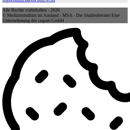
Impressum
Datenschutz
AGB
Alle Rechte vorbehalten -
2026
© Medizinstudium im Ausland - MSA - Die Studienberater Eine
Unternehmung der cegom GmbH