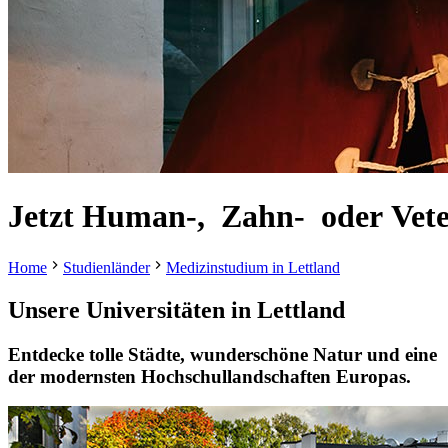
Jetzt
Human-,
Zahn-
oder
Vet
Home
Studienländer
Medizinstudium in Lettland
Unsere Universitäten in
Lettland
Entdecke tolle Städte, wunderschöne Natur und eine
der modernsten Hochschullandschaften Europas.