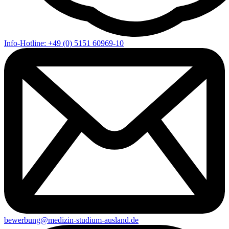
Info-Hotline: +49 (0) 5151 60969-10
bewerbung@medizin-studium-ausland.de