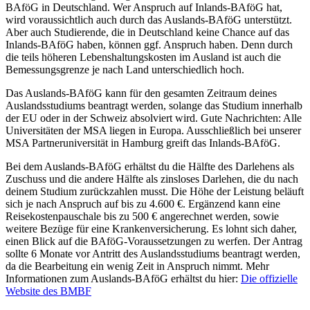
BAföG in Deutschland. Wer Anspruch auf Inlands-BAföG hat,
wird voraussichtlich auch durch das Auslands-BAföG unterstützt.
Aber auch Studierende, die in Deutschland keine Chance auf das
Inlands-BAföG haben, können ggf. Anspruch haben. Denn durch
die teils höheren Lebenshaltungskosten im Ausland ist auch die
Bemessungsgrenze je nach Land unterschiedlich hoch.
Das Auslands-BAföG kann für den gesamten Zeitraum deines
Auslandsstudiums beantragt werden, solange das Studium innerhalb
der EU oder in der Schweiz absolviert wird. Gute Nachrichten: Alle
Universitäten der MSA liegen in Europa. Ausschließlich bei unserer
MSA Partneruniversität in Hamburg greift das Inlands-BAföG.
Bei dem Auslands-BAföG erhältst du die Hälfte des Darlehens als
Zuschuss und die andere Hälfte als zinsloses Darlehen, die du nach
deinem Studium zurückzahlen musst. Die Höhe der Leistung beläuft
sich je nach Anspruch auf bis zu 4.600 €. Ergänzend kann eine
Reisekostenpauschale bis zu 500 € angerechnet werden, sowie
weitere Bezüge für eine Krankenversicherung. Es lohnt sich daher,
einen Blick auf die BAföG-Voraussetzungen zu werfen. Der Antrag
sollte 6 Monate vor Antritt des Auslandsstudiums beantragt werden,
da die Bearbeitung ein wenig Zeit in Anspruch nimmt. Mehr
Informationen zum Auslands-BAföG erhältst du hier:
Die offizielle
Website des BMBF