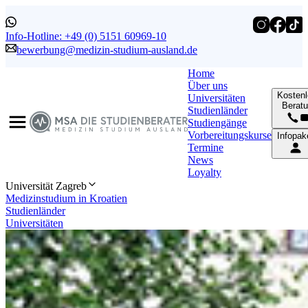
Info-Hotline: +49 (0) 5151 60969-10
bewerbung@medizin-studium-ausland.de
Home
Über uns
Kosten
Universitäten
Berat
Studienländer
Studiengänge
Vorbereitungskurse
Infopak
Termine
News
Loyalty
Universität Zagreb
Medizinstudium in Kroatien
Studienländer
Universitäten