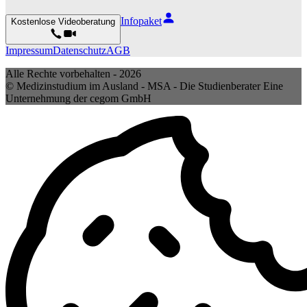
Infopaket
Kostenlose Videoberatung
Impressum
Datenschutz
AGB
Alle Rechte vorbehalten -
2026
© Medizinstudium im Ausland - MSA - Die Studienberater Eine
Unternehmung der cegom GmbH