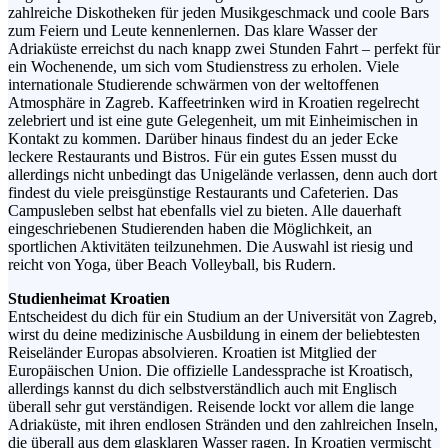
zahlreiche Diskotheken für jeden Musikgeschmack und coole Bars
zum Feiern und Leute kennenlernen. Das klare Wasser der
Adriaküste erreichst du nach knapp zwei Stunden Fahrt – perfekt für
ein Wochenende, um sich vom Studienstress zu erholen. Viele
internationale Studierende schwärmen von der weltoffenen
Atmosphäre in Zagreb. Kaffeetrinken wird in Kroatien regelrecht
zelebriert und ist eine gute Gelegenheit, um mit Einheimischen in
Kontakt zu kommen. Darüber hinaus findest du an jeder Ecke
leckere Restaurants und Bistros. Für ein gutes Essen musst du
allerdings nicht unbedingt das Unigelände verlassen, denn auch dort
findest du viele preisgünstige Restaurants und Cafeterien. Das
Campusleben selbst hat ebenfalls viel zu bieten. Alle dauerhaft
eingeschriebenen Studierenden haben die Möglichkeit, an
sportlichen Aktivitäten teilzunehmen. Die Auswahl ist riesig und
reicht von Yoga, über Beach Volleyball, bis Rudern.
Studienheimat Kroatien
Entscheidest du dich für ein Studium an der Universität von Zagreb,
wirst du deine medizinische Ausbildung in einem der beliebtesten
Reiseländer Europas absolvieren. Kroatien ist Mitglied der
Europäischen Union. Die offizielle Landessprache ist Kroatisch,
allerdings kannst du dich selbstverständlich auch mit Englisch
überall sehr gut verständigen. Reisende lockt vor allem die lange
Adriaküste, mit ihren endlosen Stränden und den zahlreichen Inseln,
die überall aus dem glasklaren Wasser ragen. In Kroatien vermischt