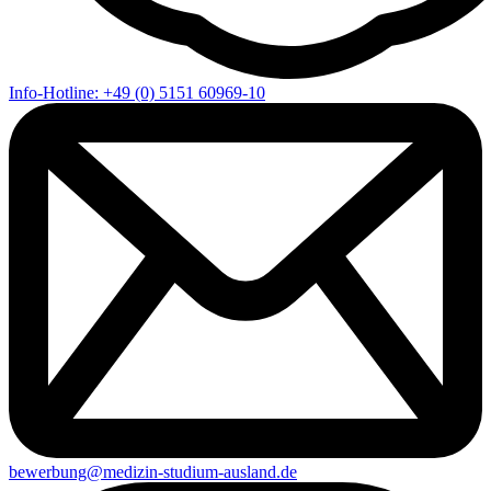
Info-Hotline: +49 (0) 5151 60969-10
bewerbung@medizin-studium-ausland.de