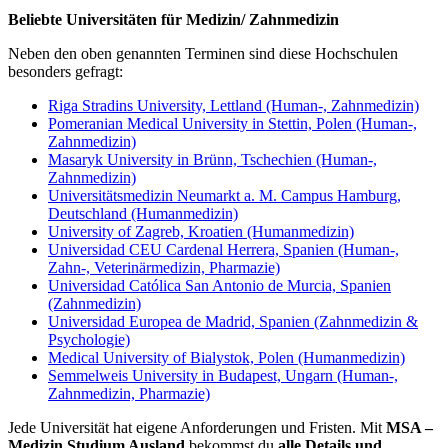
Beliebte Universitäten für Medizin/ Zahnmedizin
Neben den oben genannten Terminen sind diese Hochschulen
besonders gefragt:
Riga Stradins University, Lettland (Human-, Zahnmedizin)
Pomeranian Medical University in Stettin, Polen (Human-,
Zahnmedizin)
Masaryk University in Brünn, Tschechien (Human-,
Zahnmedizin)
Universitätsmedizin Neumarkt a. M. Campus Hamburg,
Deutschland (Humanmedizin)
University of Zagreb, Kroatien (Humanmedizin)
Universidad CEU Cardenal Herrera, Spanien (Human-,
Zahn-, Veterinärmedizin, Pharmazie)
Universidad Católica San Antonio de Murcia, Spanien
(Zahnmedizin)
Universidad Europea de Madrid, Spanien (Zahnmedizin &
Psychologie)
Medical University of Bialystok, Polen (Humanmedizin)
Semmelweis University in Budapest, Ungarn (Human-,
Zahnmedizin, Pharmazie)
Jede Universität hat eigene Anforderungen und Fristen. Mit
MSA –
Medizin Studium Ausland
bekommst du
alle Details und