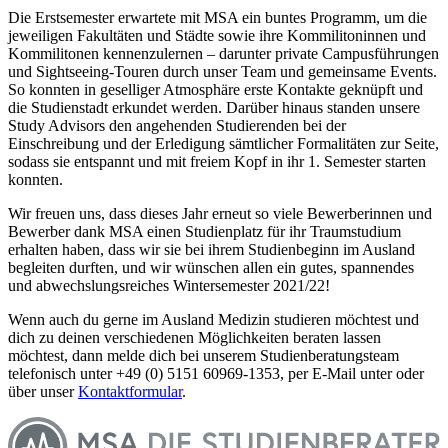
Die Erstsemester erwartete mit MSA ein buntes Programm, um die
jeweiligen Fakultäten und Städte sowie ihre Kommilitoninnen und
Kommilitonen kennenzulernen – darunter private Campusführungen
und Sightseeing-Touren durch unser Team und gemeinsame Events.
So konnten in geselliger Atmosphäre erste Kontakte geknüpft und
die Studienstadt erkundet werden. Darüber hinaus standen unsere
Study Advisors den angehenden Studierenden bei der
Einschreibung und der Erledigung sämtlicher Formalitäten zur Seite,
sodass sie entspannt und mit freiem Kopf in ihr 1. Semester starten
konnten.
Wir freuen uns, dass dieses Jahr erneut so viele Bewerberinnen und
Bewerber dank MSA einen Studienplatz für ihr Traumstudium
erhalten haben, dass wir sie bei ihrem Studienbeginn im Ausland
begleiten durften, und wir wünschen allen ein gutes, spannendes
und abwechslungsreiches Wintersemester 2021/22!
Wenn auch du gerne im Ausland Medizin studieren möchtest und
dich zu deinen verschiedenen Möglichkeiten beraten lassen
möchtest, dann melde dich bei unserem Studienberatungsteam
telefonisch unter +49 (0) 5151 60969-1353, per E-Mail unter oder
über unser
Kontaktformular
.