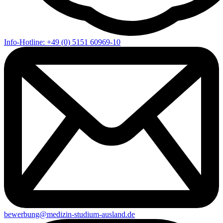
Info-Hotline: +49 (0) 5151 60969-10
bewerbung@medizin-studium-ausland.de