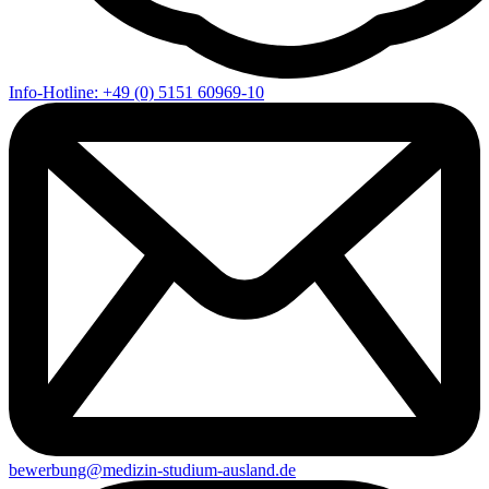
Info-Hotline: +49 (0) 5151 60969-10
bewerbung@medizin-studium-ausland.de