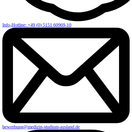
Info-Hotline: +49 (0) 5151 60969-10
bewerbung@medizin-studium-ausland.de