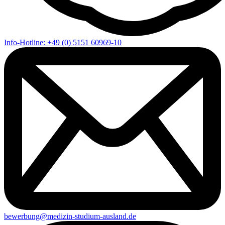
Info-Hotline: +49 (0) 5151 60969-10
bewerbung@medizin-studium-ausland.de