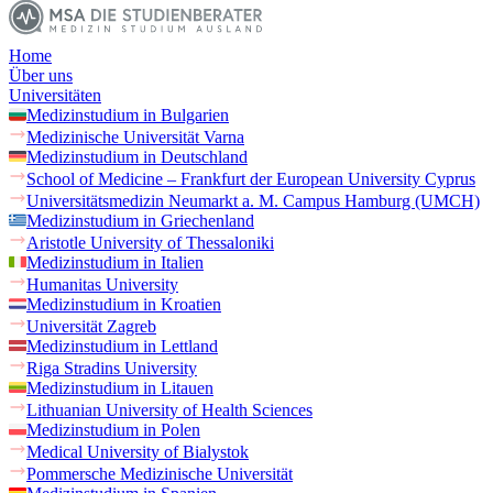
Home
Über uns
Universitäten
Medizinstudium in Bulgarien
Medizinische Universität Varna
Medizinstudium in Deutschland
School of Medicine – Frankfurt der European University Cyprus
Universitätsmedizin Neumarkt a. M. Campus Hamburg (UMCH)
Medizinstudium in Griechenland
Aristotle University of Thessaloniki
Medizinstudium in Italien
Humanitas University
Medizinstudium in Kroatien
Universität Zagreb
Medizinstudium in Lettland
Riga Stradins University
Medizinstudium in Litauen
Lithuanian University of Health Sciences
Medizinstudium in Polen
Medical University of Bialystok
Pommersche Medizinische Universität