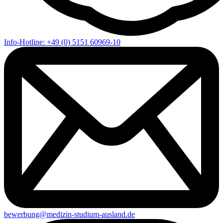
Info-Hotline: +49 (0) 5151 60969-10
bewerbung@medizin-studium-ausland.de