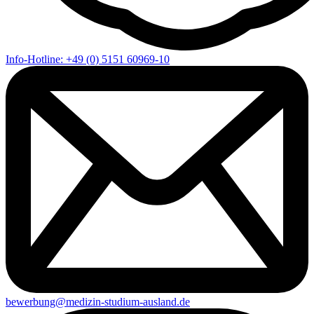
Info-Hotline: +49 (0) 5151 60969-10
bewerbung@medizin-studium-ausland.de